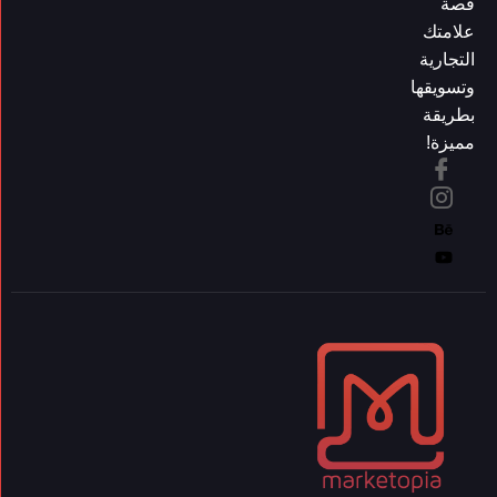
قصة
علامتك
التجارية
وتسويقها
بطريقة
مميزة!