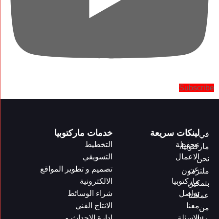
Subscribe
لينكات سريعة
خدمات ماركتوبيا
في
محفظة
التخطيط
ماركتوبيا،
الاعمال
التسويقي
نحن
عن
تصميم و تطوير المواقع
ملتزمون
ماركتوبيا
الالكترونية
بتمكين
تواصل
شراء الوسائط
عملائنا
معنا
الانتاج الفني
من
الاسئلة
إدارة الاحداث و